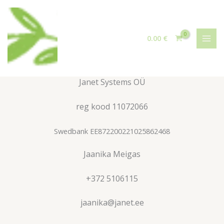
Skip
to
content
0.00
€
Janet Systems OÜ
reg kood 11072066
Swedbank EE872200221025862468
Jaanika Meigas
+372 5106115
jaanika@janet.ee