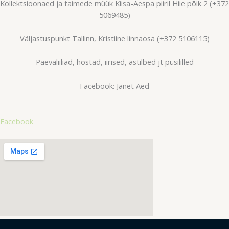
Kollektsioonaed ja taimede müük Kiisa-Aespa piiril Hiie põik 2 (+372
5069485)
Väljastuspunkt Tallinn, Kristiine linnaosa (+372 5106115)
Päevaliiliad, hostad, iirised, astilbed jt püsililled
Facebook: Janet Aed
Facebook